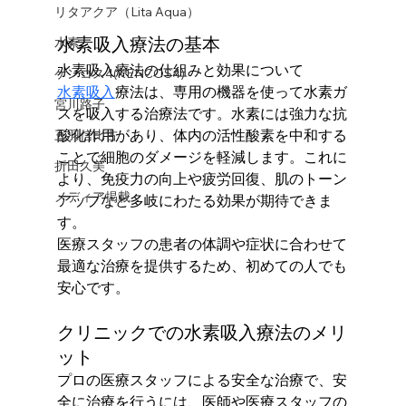
リタアクア（Lita Aqua）
水素吸入療法の基本
水素
水素吸入療法の仕組みと効果について
ケンコス4(KENCOS4)
水素吸入
療法は、専用の機器を使って水素ガ
宮川路子
スを吸入する治療法です。水素には強力な抗
酸化作用があり、体内の活性酸素を中和する
三羽信比古
ことで細胞のダメージを軽減します。これに
折田久美
より、免疫力の向上や疲労回復、肌のトーン
メディア掲載
アップなど多岐にわたる効果が期待できま
す。
医療スタッフの患者の体調や症状に合わせて
最適な治療を提供するため、初めての人でも
安心です。
クリニックでの水素吸入療法のメリ
ット
プロの医療スタッフによる安全な治療で、安
全に治療を行うには、医師や医療スタッフの