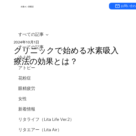
お問い合
水素オン 那覇店
すべての記事
2024年10月1日
すべての記事
クリニックで始める水素吸入
冷え性
療法の効果とは？
アトピー
花粉症
眼精疲労
女性
新着情報
リタライフ（Lita Life Ver.2）
リタエアー（Lita Air）