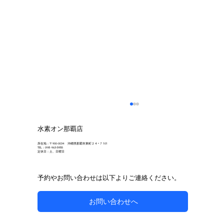
水素オン那覇店
所在地：〒900-0034 沖縄県那覇市東町２４−７ 101
TEL：098-963-5955
定休日：土、日曜日
予約やお問い合わせは以下よりご連絡ください。
お問い合わせへ
自然な方法で副鼻腔炎のケアを目指す