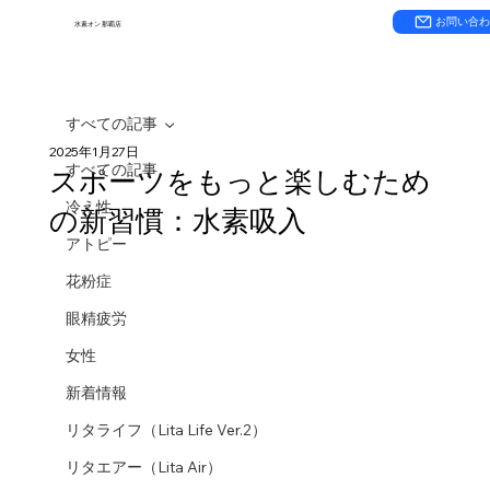
お問い合
水素オン 那覇店
すべての記事
2025年1月27日
すべての記事
スポーツをもっと楽しむため
冷え性
の新習慣：水素吸入
アトピー
花粉症
眼精疲労
女性
新着情報
リタライフ（Lita Life Ver.2）
リタエアー（Lita Air）