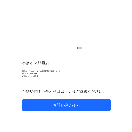
水素オン那覇店
所在地：〒900-0034 沖縄県那覇市東町２４−７ 101
TEL：098-963-5955
定休日：土、日曜日
予約やお問い合わせは以下よりご連絡ください。
お問い合わせへ
自然な方法で副鼻腔炎のケアを目指す