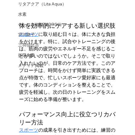
リタアクア（Lita Aqua）
水素
ケンコス4(KENCOS4)
体を効率的にケアする新しい選択肢
スポーツ
に取り組む日々は、体に大きな負担
宮川路子
をかけます。特に、試合やトレーニングの後
三羽信比古
は、筋肉の疲労やエネルギー不足を感じるこ
折田久美
とが多いのではないでしょうか。そこで取り
入れたいのが、日常のケア方法です。このア
メディア掲載
プローチは、時間をかけず簡単に実践できる
点が特徴で、忙しいスポーツ愛好家にも最適
です。体のコンディションを整えることで、
疲労を軽減し、次の日のトレーニングをスム
ーズに始める準備が整います。
パフォーマンス向上に役立つリカバ
リー方法
スポーツ
の成果を引き出すためには、練習の