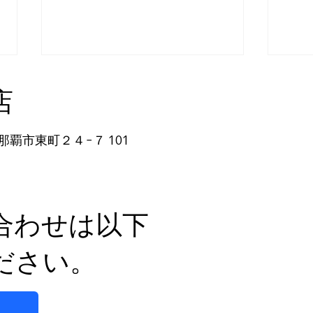
店
那覇市東町２４−７ 101
自然な方法で副鼻腔炎のケア
体の
を目指す
日を
合わせは以下
ださい。