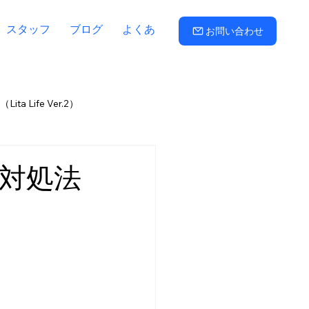
スタッフ
ブログ
よくある質問
お問い合わせ
ta Life Ver.2）
路子
三羽信比古
折田久美
対処法