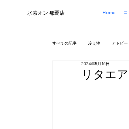
コ
Home
水素オン 那覇店
すべての記事
冷え性
アトピー
2024年5月15日
リタエアー（Lita Air）
リタアク
リタエア
メディア掲載