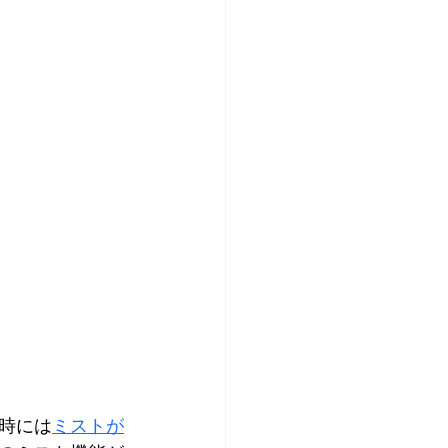
時には
ミストが