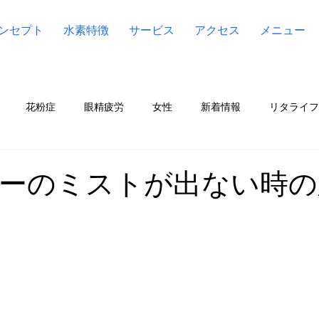
ンセプト
水素特徴
サービス
アクセス
メニュー
花粉症
眼精疲労
女性
新着情報
リタライフ（Li
ア（Lita Aqua）
水素
ケンコス4(KENCOS4)
宮川
ーのミストが出ない時の