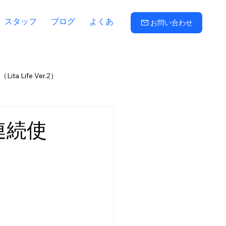
スタッフ
ブログ
よくある質問
お問い合わせ
ta Life Ver.2）
路子
三羽信比古
折田久美
連続使