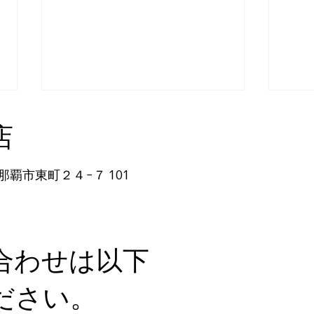
店
那覇市東町２４−７ 101
自然な方法で副鼻腔炎のケア
体の
を目指す
日を
合わせは以下
ださい。