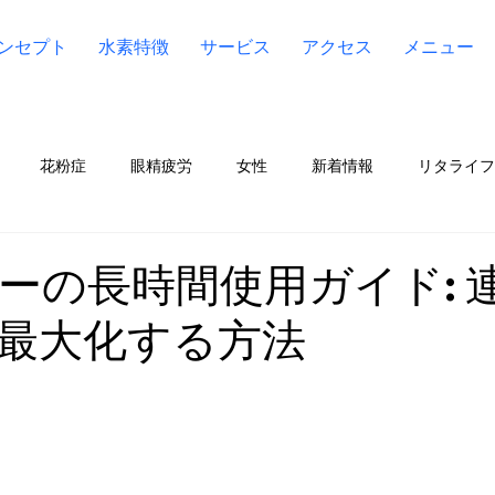
ンセプト
水素特徴
サービス
アクセス
メニュー
花粉症
眼精疲労
女性
新着情報
リタライフ（Li
ア（Lita Aqua）
水素
ケンコス4(KENCOS4)
宮川
ーの長時間使用ガイド: 
最大化する方法