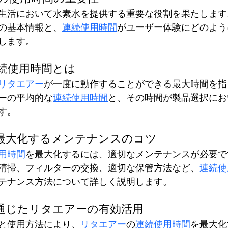
生活において水素水を提供する重要な役割を果たします
の基本情報と、
連続使用時間
がユーザー体験にどのよう
します。
続使用時間とは
リタエアー
が一度に動作することができる最大時間を指
ーの平均的な
連続使用時間
と、その時間が製品選択にお
す。
最大化するメンテナンスのコツ
用時間
を最大化するには、適切なメンテナンスが必要で
清掃、フィルターの交換、適切な保管方法など、
連続使
テナンス方法について詳しく説明します。
通じたリタエアーの有効活用
と使用方法により、
リタエアー
の
連続使用時間
を最大化