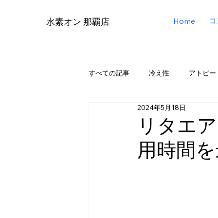
コ
Home
水素オン 那覇店
すべての記事
冷え性
アトピー
2024年5月18日
リタエアー（Lita Air）
リタアク
リタエア
用時間を
メディア掲載