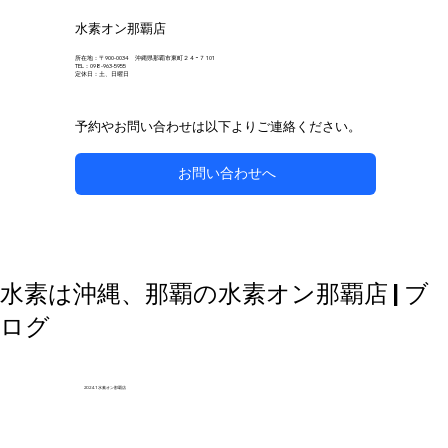
水素オン那覇店
所在地：〒900-0034 沖縄県那覇市東町２４−７ 101
TEL：098-963-5955
定休日：土、日曜日
予約やお問い合わせは以下よりご連絡ください。
お問い合わせへ
自然な方法で副鼻腔炎のケアを目指す
水素は沖縄、那覇の水素オン那覇店 | ブ
ログ
2024.1 水素オン那覇店