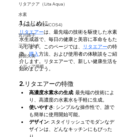
リタアクア（Lita Aqua）
水素
1.はじめに
ケンコス4(KENCOS4)
リタエアー
は、最先端の技術を駆使した水素
宮川路子
水生成器で、毎日の健康と美容に革命をもた
三羽信比古
らします。このページでは、
リタエアー
の特
徴、
購入
方法、および使用者の体験談をご紹
折田久美
介します。リタエアーで、新しい健康生活を
メディア掲載
始めましょう。
2.リタエアーの特徴
高濃度水素水の生成
: 最先端の技術によ
り、高濃度の水素水を手軽に生成。
使いやすさ
: シンプルな操作性で、誰で
も簡単に使用開始可能。
デザイン
: スタイリッシュでモダンなデ
ザインは、どんなキッチンにもぴった
り。