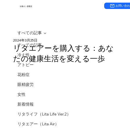
お問い合
水素オン 那覇店
すべての記事
2024年3月25日
すべての記事
リタエアーを購入する：あな
冷え性
たの健康生活を変える一歩
アトピー
花粉症
眼精疲労
女性
新着情報
リタライフ（Lita Life Ver.2）
リタエアー（Lita Air）