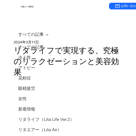
お問い合
水素オン 那覇店
すべての記事
2024年3月11日
すべての記事
リタライフで実現する、究極
冷え性
のリラクゼーションと美容効
アトピー
果
花粉症
眼精疲労
女性
新着情報
リタライフ（Lita Life Ver.2）
リタエアー（Lita Air）