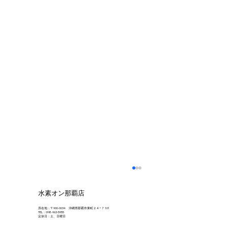
水素オン那覇店
所在地：〒900-0034 沖縄県那覇市東町２４−７ 101
TEL：098-963-5955
定休日：土、日曜日