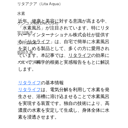
リタアクア（Lita Aqua）
水素
近年、健康と美容に対する意識が高まる中、
ケンコス4(KENCOS4)
「水素風呂」が注目されています。特にリタ
宮川路子
ハートインターナショナル株式会社が提供す
る「
リタライフ
」は、自宅で簡単に水素風呂
三羽信比古
を楽しめる製品として、多くの方に愛用され
折田久美
ています。本記事では、
リタライフ
の効果に
ついて、科学的根拠と実感報告をもとに解説
メディア掲載
します。
リタライフ
の基本情報
リタライフ
は、電気分解を利用して水素を発
生させ、浴槽に溶け込ませることで水素風呂
を実現する装置です。独自の技術により、高
濃度の水素を安定して生成し、身体全体に水
素を浸透させます。