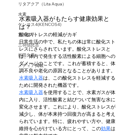
リタアクア（Lita Aqua）
水素
水素吸入器がもたらす健康効果と
ケンコス4(KENCOS4)
は？
酸化ストレスの軽減がカギ
宮川路子
日常生活の中で、私たちの体は常に酸化スト
三羽信比古
レスにさらされています。酸化ストレスと
折田久美
は、体内で発生する活性酸素による細胞への
ダメージのことです。これが蓄積すると、体
メディア掲載
調不良や老化の原因となることがあります。
水素吸入器
は、この酸化ストレスを軽減する
ために開発された機器です。
水素吸入器
を使用することで、水素ガスが体
内に入り、活性酸素と結びついて無害な水に
変化させます。これにより、酸化ストレスが
減少し、体が本来持つ回復力が高まると考え
られています。特に、疲れやすい方や、健康
維持を心がけている方にとって、この
効果
は