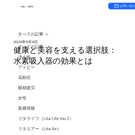
お問い合
水素オン 那覇店
すべての記事
2024年9月4日
すべての記事
健康と美容を支える選択肢：
冷え性
水素吸入器の効果とは
アトピー
花粉症
眼精疲労
女性
新着情報
リタライフ（Lita Life Ver.2）
リタエアー（Lita Air）