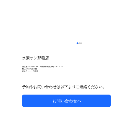
水素オン那覇店
所在地：〒900-0034 沖縄県那覇市東町２４−７ 101
TEL：098-963-5955
定休日：土、日曜日
予約やお問い合わせは以下よりご連絡ください。
お問い合わせへ
自然な方法で副鼻腔炎のケアを目指す