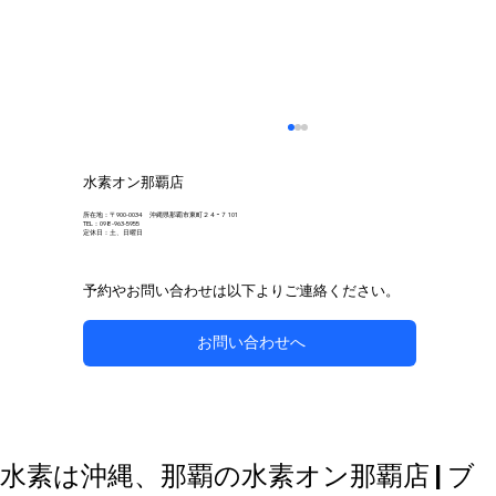
水素オン那覇店
所在地：〒900-0034 沖縄県那覇市東町２４−７ 101
TEL：098-963-5955
定休日：土、日曜日
予約やお問い合わせは以下よりご連絡ください。
お問い合わせへ
自然な方法で副鼻腔炎のケアを目指す
水素は沖縄、那覇の水素オン那覇店 | ブ