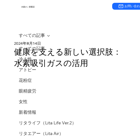
お問い合
水素オン 那覇店
すべての記事
2024年8月14日
すべての記事
健康を支える新しい選択肢：
冷え性
水素吸引ガスの活用
アトピー
花粉症
眼精疲労
女性
新着情報
リタライフ（Lita Life Ver.2）
リタエアー（Lita Air）