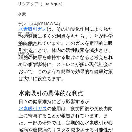
リタアクア（Lita Aqua）
水素
ケンコス4(KENCOS4)
水素吸引ガス
は、その抗酸化作用により私た
宮川路子
ちの健康に多くの利点をもたらすことが科学
的に示されています。このガスを定期的に吸
三羽信比古
引することで、体内の活性酸素を減少させ、
折田久美
細胞の健康を維持する助けになると考えられ
ています。特に、ストレスが多い現代社会に
メディア掲載
おいて、このような簡単で効果的な健康対策
は大いに役立ちます。
水素吸引の具体的な利点
日々の健康維持にどう影響するか
水素吸引ガス
の使用は、疲労回復や免疫力向
上に寄与することが報告されています。ま
た、一部の研究では、定期的な水素吸引が心
臓病や糖尿病のリスクを減少させる可能性が