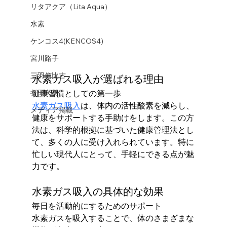
リタアクア（Lita Aqua）
水素
ケンコス4(KENCOS4)
宮川路子
三羽信比古
水素ガス吸入が選ばれる理由
折田久美
健康習慣としての第一歩
水素ガス吸入
は、体内の活性酸素を減らし、
メディア掲載
健康をサポートする手助けをします。この方
法は、科学的根拠に基づいた健康管理法とし
て、多くの人に受け入れられています。特に
忙しい現代人にとって、手軽にできる点が魅
力です。
水素ガス吸入の具体的な効果
毎日を活動的にするためのサポート
水素ガスを吸入することで、体のさまざまな