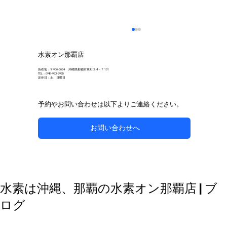
水素オン那覇店
所在地：〒900-0034 沖縄県那覇市東町２４−７ 101
TEL：098-963-5955
定休日：土、日曜日
予約やお問い合わせは以下よりご連絡ください。
お問い合わせへ
自然な方法で副鼻腔炎のケアを目指す
水素は沖縄、那覇の水素オン那覇店 | ブ
ログ