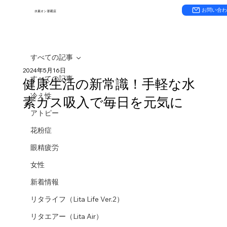
お問い合
水素オン 那覇店
すべての記事
2024年5月16日
すべての記事
健康生活の新常識！手軽な水
冷え性
素ガス吸入で毎日を元気に
アトピー
花粉症
眼精疲労
女性
新着情報
リタライフ（Lita Life Ver.2）
リタエアー（Lita Air）