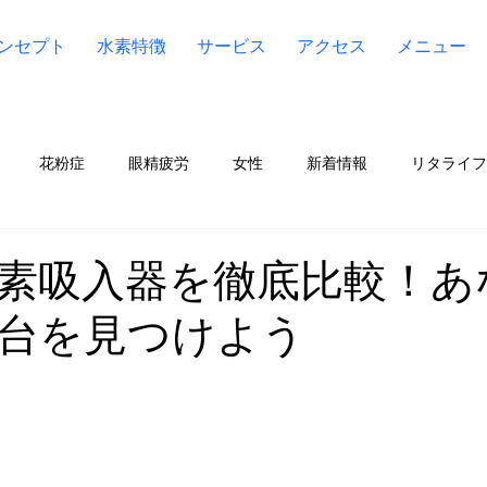
ンセプト
水素特徴
サービス
アクセス
メニュー
花粉症
眼精疲労
女性
新着情報
リタライフ（Li
ア（Lita Aqua）
水素
ケンコス4(KENCOS4)
宮川
素吸入器を徹底比較！あ
台を見つけよう