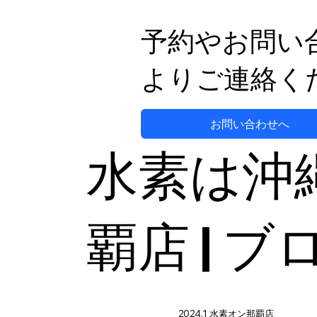
妊活をサポートする新しい方
法
予約やお問い
よりご連絡く
お問い合わせへ
水素は沖
覇店 | ブ
2024.1 水素オン那覇店