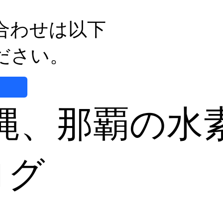
自然な方法で副鼻腔炎のケア
体の
を目指す
日を
合わせは以下
ださい。
縄、那覇の水
ログ