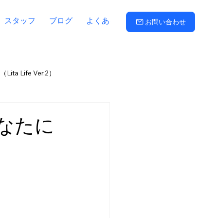
スタッフ
ブログ
よくある質問
お問い合わせ
ta Life Ver.2）
路子
三羽信比古
折田久美
なたに