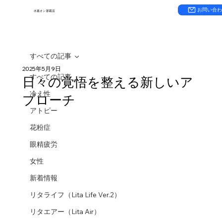
お問い合
水素オン 那覇店
すべての記事
2025年5月9日
すべての記事
日々の覚悟を整える新しいア
冷え性
プローチ
アトピー
花粉症
眼精疲労
女性
新着情報
リタライフ（Lita Life Ver.2）
リタエアー（Lita Air）