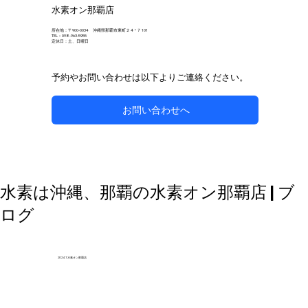
水素オン那覇店
所在地：〒900-0034 沖縄県那覇市東町２４−７ 101
TEL：098-963-5955
定休日：土、日曜日
予約やお問い合わせは以下よりご連絡ください。
お問い合わせへ
自然な方法で副鼻腔炎のケアを目指す
水素は沖縄、那覇の水素オン那覇店 | ブ
ログ
2024.1 水素オン那覇店