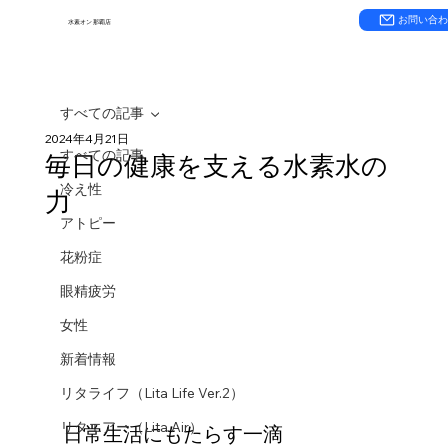
お問い合
水素オン 那覇店
すべての記事
2024年4月21日
すべての記事
毎日の健康を支える水素水の
冷え性
力
アトピー
花粉症
眼精疲労
女性
新着情報
リタライフ（Lita Life Ver.2）
リタエアー（Lita Air）
日常生活にもたらす一滴