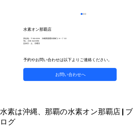
水素オン那覇店
所在地：〒900-0034 沖縄県那覇市東町２４−７ 101
TEL：098-963-5955
定休日：土、日曜日
予約やお問い合わせは以下よりご連絡ください。
お問い合わせへ
自然な方法で副鼻腔炎のケアを目指す
水素は沖縄、那覇の水素オン那覇店 | ブ
ログ