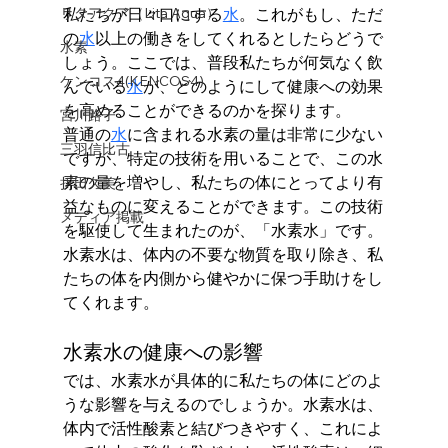
リタアクア（Lita Aqua）
私たちが日々口にする
水
。これがもし、ただ
の
水
以上の働きをしてくれるとしたらどうで
水素
しょう。ここでは、普段私たちが何気なく飲
ケンコス4(KENCOS4)
んでいる
水
が、どのようにして健康への効果
を高めることができるのかを探ります。
宮川路子
普通の
水
に含まれる水素の量は非常に少ない
三羽信比古
ですが、特定の技術を用いることで、この水
素の量を増やし、私たちの体にとってより有
折田久美
益なものに変えることができます。この技術
メディア掲載
を駆使して生まれたのが、「水素水」です。
水素水は、体内の不要な物質を取り除き、私
たちの体を内側から健やかに保つ手助けをし
てくれます。
水素水の健康への影響
では、水素水が具体的に私たちの体にどのよ
うな影響を与えるのでしょうか。水素水は、
体内で活性酸素と結びつきやすく、これによ