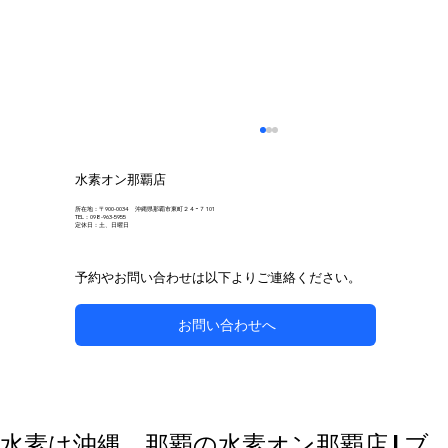
水素オン那覇店
所在地：〒900-0034 沖縄県那覇市東町２４−７ 101
TEL：098-963-5955
定休日：土、日曜日
予約やお問い合わせは以下よりご連絡ください。
お問い合わせへ
自然な方法で副鼻腔炎のケアを目指す
水素は沖縄、那覇の水素オン那覇店 | ブ