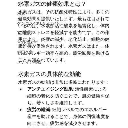
水素ガスの健康効果とは？
リタアクア（Lita Aqua）
水素ガスは、その抗酸化特性により、多くの
水素
健康効果を提供いたします。最も注目されて
ケンコス4(KENCOS4)
いるのは、水素が活性酸素を無害化し、体内
の酸化ストレスを軽減する能力です。この作
宮川路子
用により、炎症の減少、老化防止、細胞の健
三羽信比古
康維持が促進されます。水素ガスはまた、体
折田久美
のエネルギー効率を高め、疲労回復を助ける
ことも知られています。
メディア掲載
水素ガスの具体的な効能
水素ガスの効能は非常に多岐にわたります：
アンチエイジング効果
: 活性酸素による
細胞の老化を防ぐことで、肌の健康を保
ち、若々しさを維持します。
疲労の軽減
: 細胞レベルでのエネルギー
産生を助けることで、身体の回復速度を
向上させ、疲労感を減少させます。