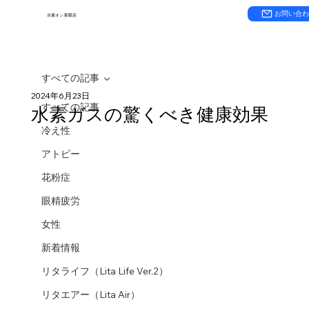
お問い合
水素オン 那覇店
すべての記事
2024年6月23日
すべての記事
水素ガスの驚くべき健康効果
冷え性
アトピー
花粉症
眼精疲労
女性
新着情報
リタライフ（Lita Life Ver.2）
リタエアー（Lita Air）