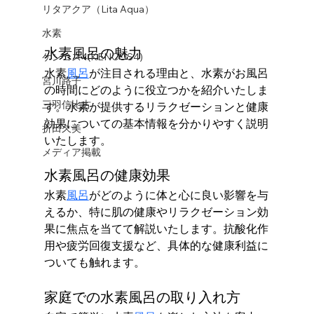
リタアクア（Lita Aqua）
水素
水素風呂の魅力
ケンコス4(KENCOS4)
水素
風呂
が注目される理由と、水素がお風呂
宮川路子
の時間にどのように役立つかを紹介いたしま
三羽信比古
す。水素が提供するリラクゼーションと健康
効果についての基本情報を分かりやすく説明
折田久美
いたします。
メディア掲載
水素風呂の健康効果
水素
風呂
がどのように体と心に良い影響を与
えるか、特に肌の健康やリラクゼーション効
果に焦点を当てて解説いたします。抗酸化作
用や疲労回復支援など、具体的な健康利益に
ついても触れます。
家庭での水素風呂の取り入れ方