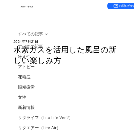
お問い合
水素オン 那覇店
すべての記事
2024年7月21日
すべての記事
水素ガスを活用した風呂の新
冷え性
しい楽しみ方
アトピー
花粉症
眼精疲労
女性
新着情報
リタライフ（Lita Life Ver.2）
リタエアー（Lita Air）