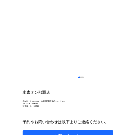
水素オン那覇店
所在地：〒900-0034 沖縄県那覇市東町２４−７ 101
TEL：098-963-5955
定休日：土、日曜日
予約やお問い合わせは以下よりご連絡ください。