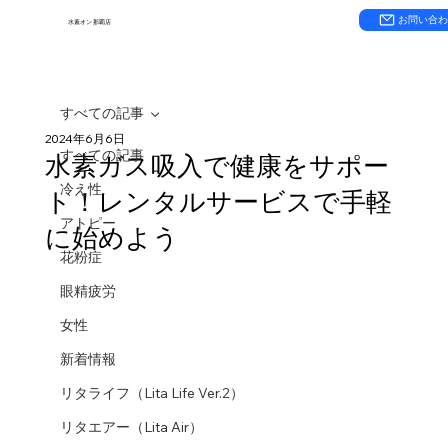
お問い合
水素オン 那覇店
すべての記事
2024年6月6日
すべての記事
水素ガス吸入で健康をサポー
冷え性
ト！レンタルサービスで手軽
アトピー
に始めよう
花粉症
眼精疲労
女性
新着情報
リタライフ（Lita Life Ver.2）
リタエアー（Lita Air）