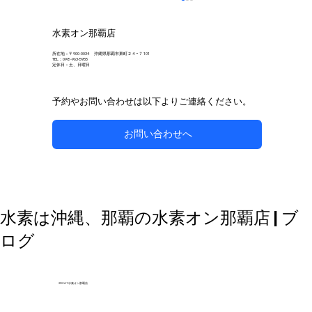
水素オン那覇店
所在地：〒900-0034 沖縄県那覇市東町２４−７ 101
TEL：098-963-5955
定休日：土、日曜日
予約やお問い合わせは以下よりご連絡ください。
お問い合わせへ
自然な方法で副鼻腔炎のケアを目指す
水素は沖縄、那覇の水素オン那覇店 | ブ
ログ
2024.1 水素オン那覇店