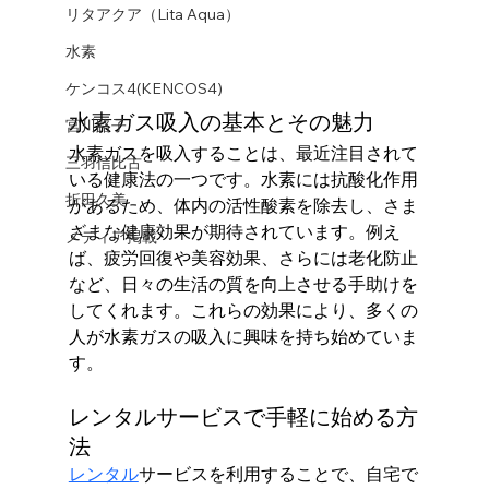
リタアクア（Lita Aqua）
水素
ケンコス4(KENCOS4)
水素ガス吸入の基本とその魅力
宮川路子
水素ガスを吸入することは、最近注目されて
三羽信比古
いる健康法の一つです。水素には抗酸化作用
折田久美
があるため、体内の活性酸素を除去し、さま
ざまな健康効果が期待されています。例え
メディア掲載
ば、疲労回復や美容効果、さらには老化防止
など、日々の生活の質を向上させる手助けを
してくれます。これらの効果により、多くの
人が水素ガスの吸入に興味を持ち始めていま
す。
レンタルサービスで手軽に始める方
法
レンタル
サービスを利用することで、自宅で