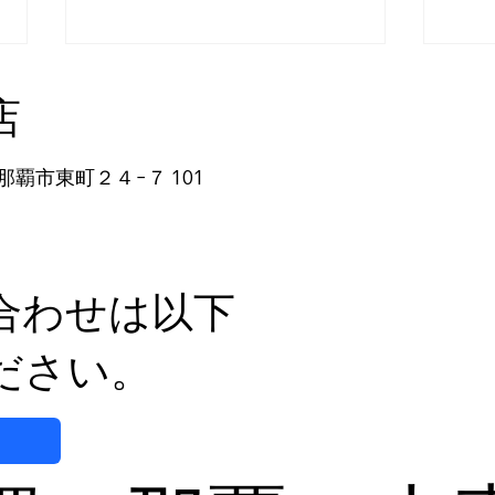
店
那覇市東町２４−７ 101
自然な方法で副鼻腔炎のケア
体の
を目指す
日を
合わせは以下
ださい。