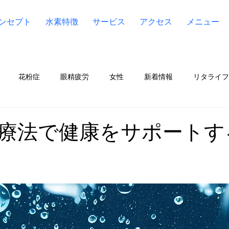
ンセプト
水素特徴
サービス
アクセス
メニュー
花粉症
眼精疲労
女性
新着情報
リタライフ（Li
ア（Lita Aqua）
水素
ケンコス4(KENCOS4)
宮川
療法で健康をサポートす