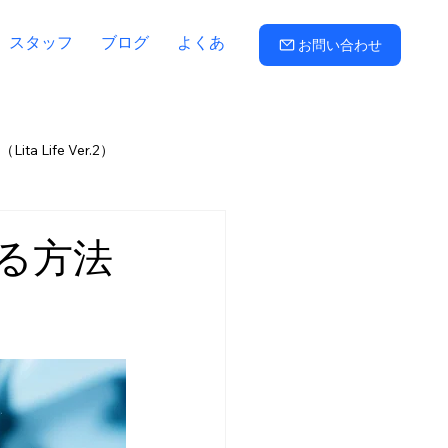
スタッフ
ブログ
よくある質問
お問い合わせ
ta Life Ver.2）
路子
三羽信比古
折田久美
る方法