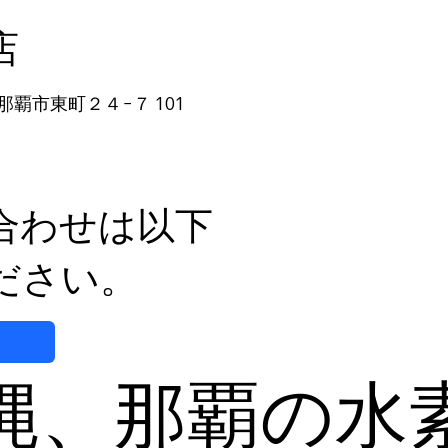
店
那覇市東町２４−７ 101
自然な方法で副鼻腔炎のケア
体の
を目指す
日を
合わせは以下
ださい。
縄、那覇の水