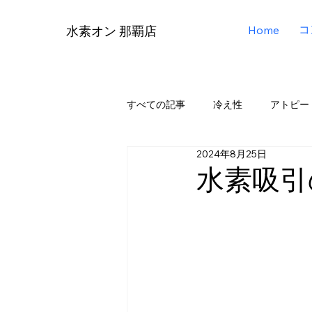
コ
Home
水素オン 那覇店
すべての記事
冷え性
アトピー
2024年8月25日
リタエアー（Lita Air）
リタアク
水素吸引
メディア掲載