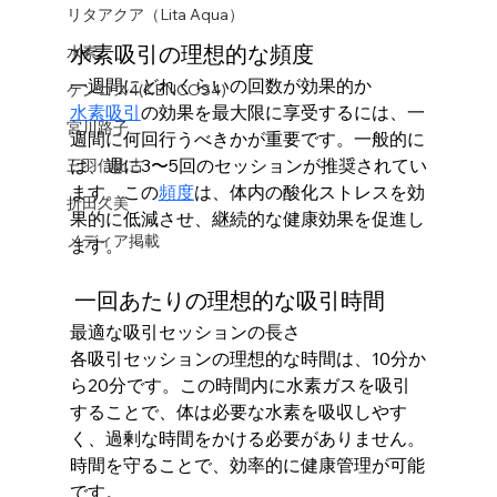
リタアクア（Lita Aqua）
水素吸引の理想的な頻度
水素
一週間にどれくらいの回数が効果的か
ケンコス4(KENCOS4)
水素吸引
の効果を最大限に享受するには、一
宮川路子
週間に何回行うべきかが重要です。一般的に
は、週に3〜5回のセッションが推奨されてい
三羽信比古
ます。この
頻度
は、体内の酸化ストレスを効
折田久美
果的に低減させ、継続的な健康効果を促進し
メディア掲載
ます。
 一回あたりの理想的な吸引時間
最適な吸引セッションの長さ
各吸引セッションの理想的な時間は、10分か
ら20分です。この時間内に水素ガスを吸引
することで、体は必要な水素を吸収しやす
く、過剰な時間をかける必要がありません。
時間を守ることで、効率的に健康管理が可能
です。