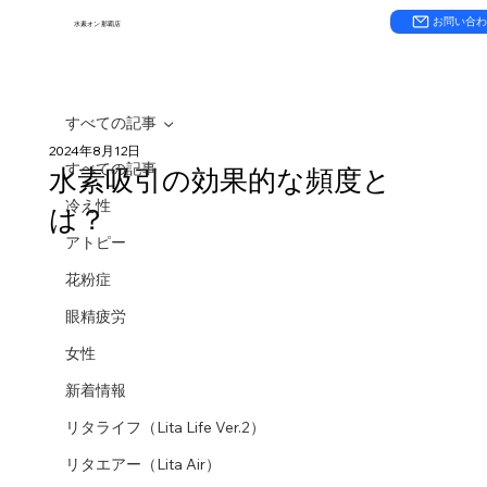
お問い合
水素オン 那覇店
すべての記事
2024年8月12日
すべての記事
水素吸引の効果的な頻度と
冷え性
は？
アトピー
花粉症
眼精疲労
女性
新着情報
リタライフ（Lita Life Ver.2）
リタエアー（Lita Air）