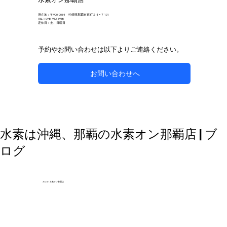
所在地：〒900-0034 沖縄県那覇市東町２４−７ 101
TEL：098-963-5955
定休日：土、日曜日
予約やお問い合わせは以下よりご連絡ください。
お問い合わせへ
自然な方法で副鼻腔炎のケアを目指す
水素は沖縄、那覇の水素オン那覇店 | ブ
ログ
2024.1 水素オン那覇店