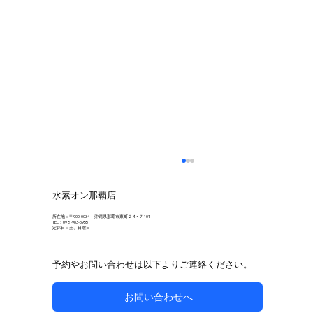
水素オン那覇店
所在地：〒900-0034 沖縄県那覇市東町２４−７ 101
TEL：098-963-5955
定休日：土、日曜日
予約やお問い合わせは以下よりご連絡ください。
お問い合わせへ
自然な方法で副鼻腔炎のケアを目指す