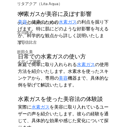
リタアクア（Lita Aqua）
水素ガスが美容に及ぼす影響
水素
美容
と健康のための
水素ガス
の利点を掘り下
ケンコス4(KENCOS4)
げます。特に肌にどのような好影響を与える
宮川路子
か、科学的な観点から詳しく説明いたしま
す。
三羽信比古
折田久美
日常での水素ガスの使い方
メディア掲載
家庭で簡単に取り入れられる
水素ガス
の使用
方法を紹介いたします。水素水を使ったスキ
ンケアから、専用の
美容
機器まで、具体的な
例を挙げて解説いたします。
水素ガスを使った美容法の体験談
実際に
水素ガス
を美容に取り入れているユー
ザーの声を紹介いたします。彼らの経験を通
じて、具体的な効果や感じた変化について探