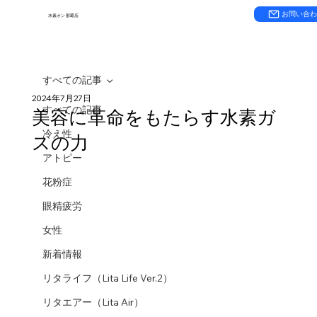
お問い合
水素オン 那覇店
すべての記事
2024年7月27日
すべての記事
美容に革命をもたらす水素ガ
冷え性
スの力
アトピー
花粉症
眼精疲労
女性
新着情報
リタライフ（Lita Life Ver.2）
リタエアー（Lita Air）