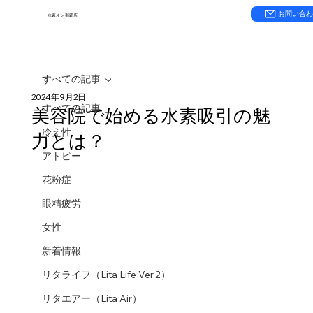
お問い合
水素オン 那覇店
すべての記事
2024年9月2日
すべての記事
美容院で始める水素吸引の魅
冷え性
力とは？
アトピー
花粉症
眼精疲労
女性
新着情報
リタライフ（Lita Life Ver.2）
リタエアー（Lita Air）