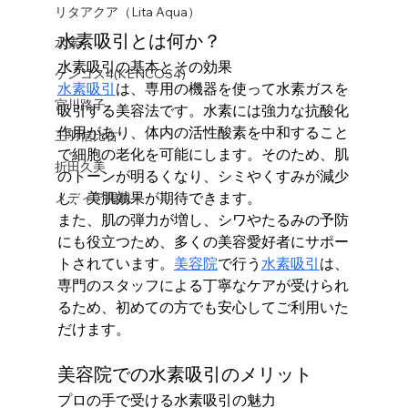
リタアクア（Lita Aqua）
水素吸引とは何か？
水素
水素吸引の基本とその効果
ケンコス4(KENCOS4)
水素吸引
は、専用の機器を使って水素ガスを
宮川路子
吸引する美容法です。水素には強力な抗酸化
作用があり、体内の活性酸素を中和すること
三羽信比古
で細胞の老化を可能にします。そのため、肌
折田久美
のトーンが明るくなり、シミやくすみが減少
し、美肌効果が期待できます。
メディア掲載
また、肌の弾力が増し、シワやたるみの予防
にも役立つため、多くの美容愛好者にサポー
トされています。
美容院
で行う
水素吸引
は、
専門のスタッフによる丁寧なケアが受けられ
るため、初めての方でも安心してご利用いた
だけます。
美容院での水素吸引のメリット
プロの手で受ける水素吸引の魅力