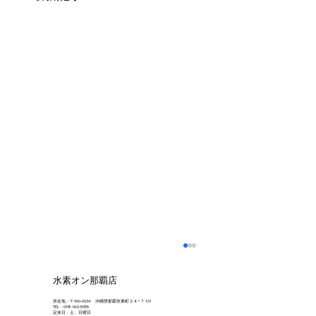
水素オン那覇店
所在地：〒900-0034 沖縄県那覇市東町２４−７ 101
TEL：098-963-5955
定休日：土、日曜日