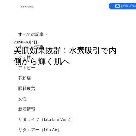
お問い合
水素オン 那覇店
すべての記事
2024年9月1日
すべての記事
美肌効果抜群！水素吸引で内
冷え性
側から輝く肌へ
アトピー
花粉症
眼精疲労
女性
新着情報
リタライフ（Lita Life Ver.2）
リタエアー（Lita Air）