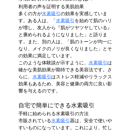
利用者の声を証明する美肌効果
多くの方が
水素吸引
の効果を実感していま
す。ある人は、「
水素吸引
を始めて肌のハリ
が増し、友人から『肌がツヤツヤしている』
と褒められるようになりました」と語りま
す。また、別の人は、「肌のトーンが均一に
なり、メイクのノリが良くなりました」とそ
の効果に満足しています。
このような体験談が示すように、
水素吸引
は
確かな美肌効果が期待できる美容法です。さ
らに、
水素吸引
はストレス軽減やリラックス
効果もあるため、美容と健康の両方に良い影
響を与えるのです。
自宅で簡単にできる水素吸引
手軽に始められる水素吸引の方法
市販されている
水素吸引
器は、安全で使いや
すいものになっています。これにより、忙し