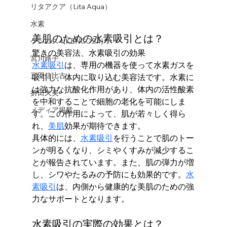
リタアクア（Lita Aqua）
水素
美肌のための水素吸引とは？
ケンコス4(KENCOS4)
驚きの美容法、水素吸引の効果
宮川路子
水素吸引
は、専用の機器を使って水素ガスを
三羽信比古
吸引し、体内に取り込む美容法です。水素に
は強力な抗酸化作用があり、体内の活性酸素
折田久美
を中和することで細胞の老化を可能にしま
メディア掲載
す。この作用によって、肌が若々しく得ら
れ、
美肌
効果が期待できます。
具体的には、
水素吸引
を行うことで肌のトー
ンが明るくなり、シミやくすみが減少するこ
とが報告されています。また、肌の弾力が増
し、シワやたるみの予防にも効果的です。
水
素吸引
は、内側から健康的な美肌のための強
力なサポートとなります。
水素吸引の実際の効果とは？