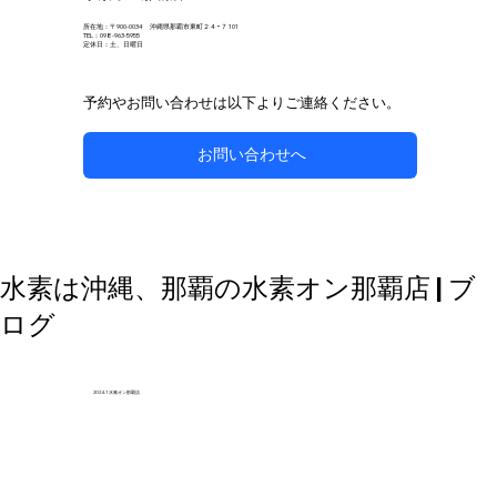
所在地：〒900-0034 沖縄県那覇市東町２４−７ 101
TEL：098-963-5955
定休日：土、日曜日
予約やお問い合わせは以下よりご連絡ください。
お問い合わせへ
自然な方法で副鼻腔炎のケアを目指す
水素は沖縄、那覇の水素オン那覇店 | ブ
ログ
2024.1 水素オン那覇店