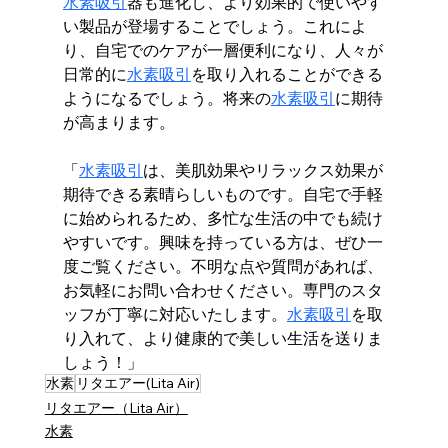
水素吸引
器も進化し、より効果的で使いやす
い製品が登場することでしょう。これによ
り、自宅でのケアが一層便利になり、人々が
日常的に
水素吸引
を取り入れることができる
ようになるでしょう。将来の
水素吸引
に期待
が高まります。
「
水素吸引
は、美肌効果やリラックス効果が
期待できる素晴らしいものです。自宅で手軽
に始められるため、多忙な生活の中でも続け
やすいです。興味を持っている方は、ぜひ一
度ご覧ください。不明な点や質問があれば、
お気軽にお問い合わせください。専門のスタ
ッフが丁寧に対応いたします。
水素吸引
を取
り入れて、より健康的で美しい生活を送りま
しょう！」
水素
リタエアー(Lita Air)
リタエアー（Lita Air）
水素