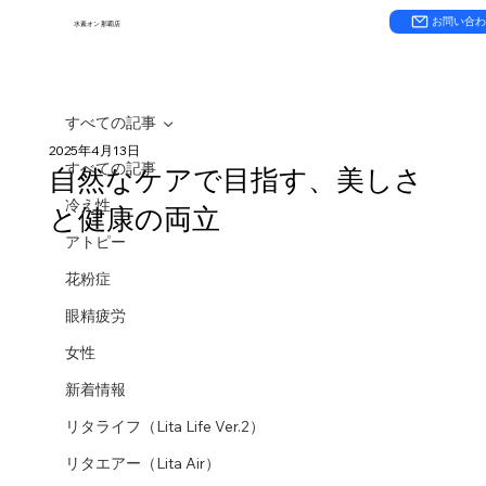
お問い合
水素オン 那覇店
すべての記事
2025年4月13日
すべての記事
自然なケアで目指す、美しさ
冷え性
と健康の両立
アトピー
花粉症
眼精疲労
女性
新着情報
リタライフ（Lita Life Ver.2）
リタエアー（Lita Air）