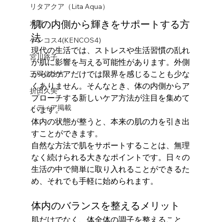
リタアクア（Lita Aqua）
肌の内側から輝きをサポートする方
水素
法
ケンコス4(KENCOS4)
現代の生活では、ストレスや生活習慣の乱れ
宮川路子
が肌に影響を与える可能性があります。外側
からのケアだけでは限界を感じることも少な
三羽信比古
くありません。そんなとき、体の内側からア
折田久美
プローチする新しいケア方法が注目を集めて
メディア掲載
います。
体内の状態が整うと、本来の肌の力を引き出
すことができます。
自然な方法で肌をサポートすることは、無理
なく続けられる大きなポイントです。日々の
生活の中で簡単に取り入れることができるた
め、それでも手軽に始められます。
体内のバランスを整えるメリット
肌だけでなく、体全体の調子を整えること