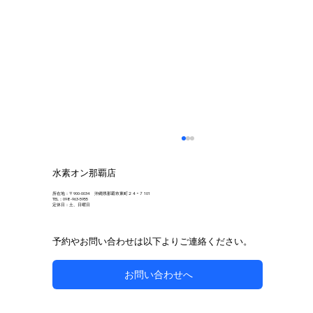
水素オン那覇店
所在地：〒900-0034 沖縄県那覇市東町２４−７ 101
TEL：098-963-5955
定休日：土、日曜日
予約やお問い合わせは以下よりご連絡ください。
お問い合わせへ
自然な方法で副鼻腔炎のケアを目指す