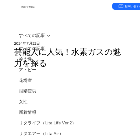
お問い合
水素オン 那覇店
すべての記事
2024年7月22日
すべての記事
芸能人に人気！水素ガスの魅
冷え性
力を探る
アトピー
花粉症
眼精疲労
女性
新着情報
リタライフ（Lita Life Ver.2）
リタエアー（Lita Air）