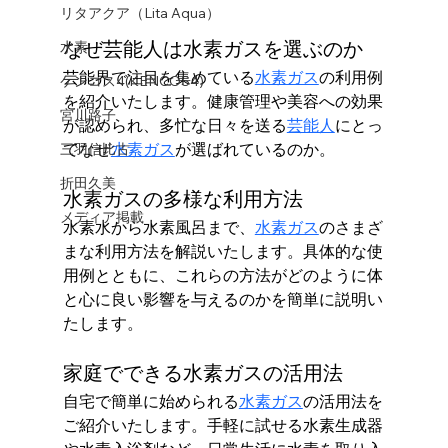
リタアクア（Lita Aqua）
なぜ芸能人は水素ガスを選ぶのか
水素
芸能界で注目を集めている
水素ガス
の利用例
ケンコス4(KENCOS4)
を紹介いたします。健康管理や美容への効果
宮川路子
が認められ、多忙な日々を送る
芸能人
にとっ
てなぜ
水素ガス
が選ばれているのか。
三羽信比古
折田久美
水素ガスの多様な利用方法
メディア掲載
水素水から水素風呂まで、
水素ガス
のさまざ
まな利用方法を解説いたします。具体的な使
用例とともに、これらの方法がどのように体
と心に良い影響を与えるのかを簡単に説明い
たします。
家庭でできる水素ガスの活用法
自宅で簡単に始められる
水素ガス
の活用法を
ご紹介いたします。手軽に試せる水素生成器