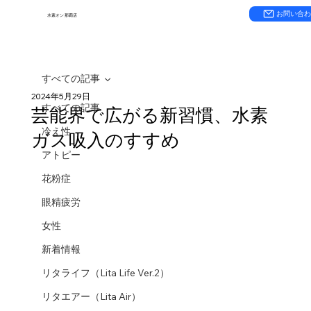
お問い合
水素オン 那覇店
すべての記事
2024年5月29日
すべての記事
芸能界で広がる新習慣、水素
冷え性
ガス吸入のすすめ
アトピー
花粉症
眼精疲労
女性
新着情報
リタライフ（Lita Life Ver.2）
リタエアー（Lita Air）