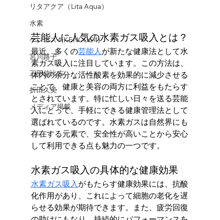
リタアクア（Lita Aqua）
水素
芸能人に人気の水素ガス吸入とは？
ケンコス4(KENCOS4)
最近、多くの
芸能人
が新たな健康法として水
宮川路子
素ガス吸入に注目しています。この方法は、
三羽信比古
体内の余分な活性酸素を効果的に減少させる
ことで、健康と美容の両方に利益をもたらす
折田久美
とされています。特に忙しい日々を送る芸能
メディア掲載
人にとって、手軽にできる健康管理法として
選ばれているのです。水素ガスは自然界にも
存在する元素で、安全性が高いことから安心
して利用できる点も魅力の一つです。
水素ガス吸入の具体的な健康効果
水素ガス吸入
がもたらす健康効果には、抗酸
化作用があり、これによって細胞の老化を遅
らせる効果が期待できます。また、疲労回復
の助けにもなり、持続的にパフォーマンスを