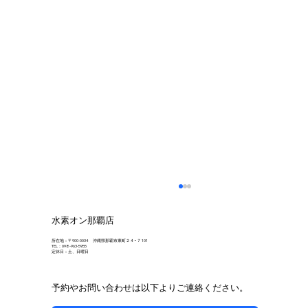
水素オン那覇店
所在地：〒900-0034 沖縄県那覇市東町２４−７ 101
TEL：098-963-5955
定休日：土、日曜日
予約やお問い合わせは以下よりご連絡ください。