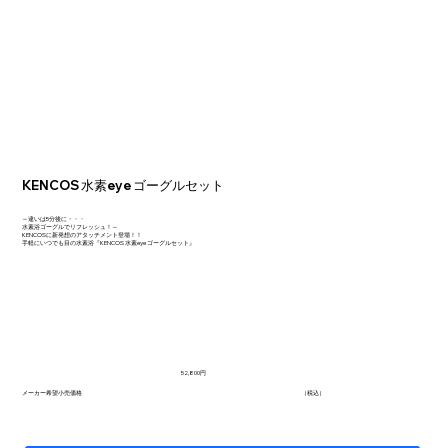
KENCOS 水素eye ゴーグルセット
～違いは5分後に・・・
水素浴ゴーグルでリフレッシュ！～
KENCOSに新発想のアタッチメント登場！！
手軽にいつでも目の水素浴『KENCOS 水素eye ゴーグルセット』
52,800円
（税込）
メーカー希望小売価格