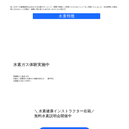
多くの方々の健康維持をお支えする水素サロンとして、那覇で気軽にご利用いただけるメニューをご用意いたしました。生活習慣に水素を
取り入れるという行動が、健康と美を保つためのきっかけになり得ます。
水素特徴
水素ガス体験実施中
旭橋駅より徒歩３分
水素オン那覇店で水素ガス体験出来ます。（要予約）
水素吸入15分 1,100円〜
＼ 水素健康インストラクター在籍／
無料水素説明会開催中