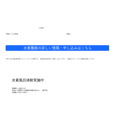
7,150円
（税込）
月額レンタル料金
水素機器の詳しい情報・申し込みはこちら
お申し込みの際は免許書とクレジットカードが必要です。 免許書は写真を撮って保存しておいて下さい。 配送はリタハートからの配送を選択して下さい。
水素風呂体験実施中
旭橋駅より徒歩３分
水素オン那覇店で水素風呂体験出来ます。（要予約）
水素吸入15分 1,100円〜