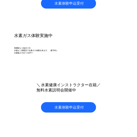
水素体験申込受付
水素ガス体験実施中
旭橋駅より徒歩３分
水素オン那覇店で水素ガス体験出来ます。（要予約）
水素吸入15分 1,100円〜
＼ 水素健康インストラクター在籍／
無料水素説明会開催中
水素体験申込受付