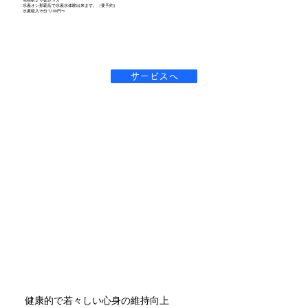
水素オン那覇店で水素水体験出来ます。（要予約）
水素吸入15分 1,100円〜
サービスへ
健康的で若々しい心身の維持向上