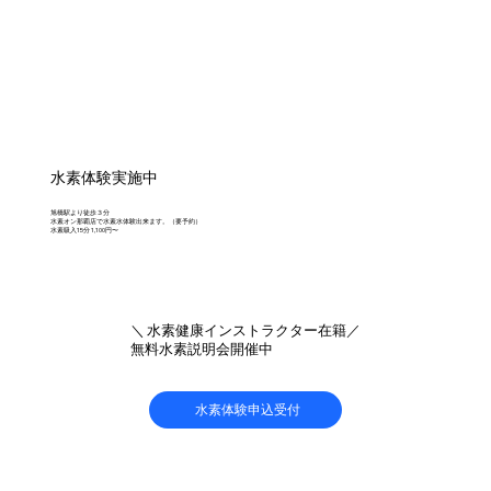
水素体験実施中
旭橋駅より徒歩３分
水素オン那覇店で水素水体験出来ます。（要予約）
水素吸入15分 1,100円〜
＼ 水素健康インストラクター在籍／
無料水素説明会開催中
水素体験申込受付