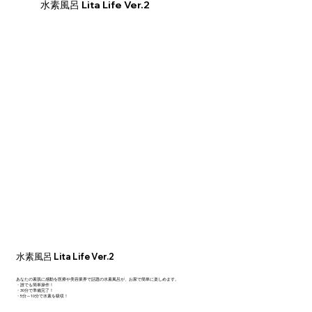
​水素風呂 Lita Life Ver.2
水素風呂 Lita Life Ver.2
あなたの素肌に感動を医療や美容業界で話題の水素風呂が、お家で簡単に楽しめます。
​・誰でも簡単操作！
・30分で準備完了！
​・5分～10分で水素を吸収！