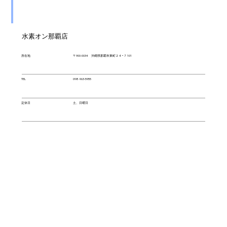
水素オン那覇店
所在地
〒900-0034 沖縄県那覇市東町２４−７ 101
TEL
098-963-5955
定休日
土、日曜日