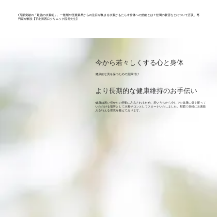
​1万部突破の「最強の水素術」。一般層や医療業界からの注目が集まる水素がもたらす身体への効能とは？世間の賛否などについて言及、専
門家が解説【下北沢西口クリニック院長先生】
今から若々しくする心と身体
健康的な美を保つための意識付け
より長期的な健康維持のお手伝い
健康は若い頃からの行動に左右されるため、若いうちから少しでも健康に気を配って
いただける場所として水素サロンとしてスタートいたしました。那覇で気軽に水素吸
入を行える環境を整えております。