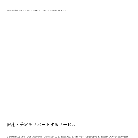
周囲に気を遣わずにくつろぎながら、水素吸入を行っていただける環境を整えました。
健康と美容をサポートするサービス
心と身体を整えるきっかけとして多くの方の健康づくりのお役に立てるよう、水素を広めたいという想いでサロンを運営しております。水素を活用したサービスを提供するほか