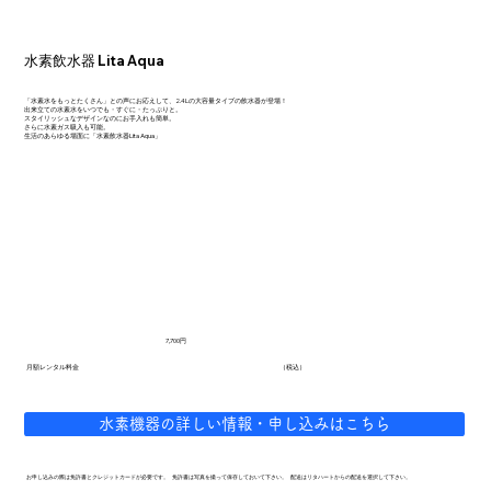
水素飲水器 Lita Aqua
「水素水をもっとたくさん」との声にお応えして、2.4Lの大容量タイプの飲水器が登場！
出来立ての水素水をいつでも・すぐに・たっぷりと。
スタイリッシュなデザインなのにお手入れも簡単。
さらに水素ガス吸入も可能。
生活のあらゆる場面に「水素飲水器Lita Aqua」
7,700円
（税込）
月額レンタル料金
水素機器の詳しい情報・申し込みはこちら
お申し込みの際は免許書とクレジットカードが必要です。 免許書は写真を撮って保存しておいて下さい。 配送はリタハートからの配送を選択して下さい。