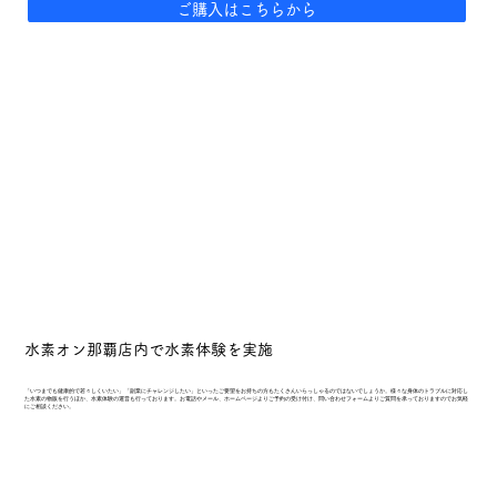
ご購入はこちらから
水素オン那覇店内で水素体験を実施
「いつまでも健康的で若々しくいたい」「副業にチャレンジしたい」といったご要望をお持ちの方もたくさんいらっしゃるのではないでしょうか。様々な身体のトラブルに対応し
た水素の物販を行うほか、水素体験の運営も行っております。お電話やメール、ホームページよりご予約の受け付け、問い合わせフォームよりご質問を承っておりますのでお気軽
にご相談ください。