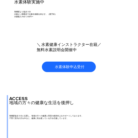
水素体験実施中
旭橋駅より徒歩３分
水素オン那覇店で水素水体験出来ます。（要予約）
水素吸入15分 1,100円〜
＼ 水素健康インストラクター在籍／
無料水素説明会開催中
水素体験申込受付
ACCESS
地域の方々の健康な生活を後押し
​旭橋駅徒歩３分に位置し、地域の方々の健康と美容の維持向上をサポートしております。
子育て世代の方を中心に、健康に気を配っている方を応援しています。