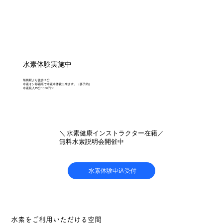
水素体験実施中
旭橋駅より徒歩３分
水素オン那覇店で水素水体験出来ます。（要予約）
水素吸入15分 1,100円〜
＼ 水素健康インストラクター在籍／
無料水素説明会開催中
水素体験申込受付
水素をご利用いただける空間